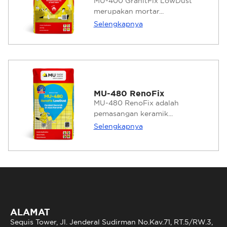
MU-400 GranitFix LowDust
merupakan mortar...
Selengkapnya
MU-480 RenoFix
MU-480 RenoFix adalah
pemasangan keramik...
Selengkapnya
ALAMAT
Sequis Tower, Jl. Jenderal Sudirman No.Kav.71, RT.5/RW.3,