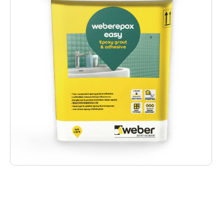
Deskripsi Produk
Weberepox easy adalah adalah pengisi nat