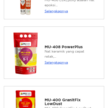
MU-408 LuxEpoxy adalah nat
epoksi...
Selengkapnya
MU-408 PowerPlus
Nat keramik yang cepat
retak,...
Selengkapnya
MU-400 GranitFix
LowDust