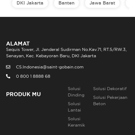
DKI Jakarta
Banten
Jawa Barat
J
ALAMAT
Sequis Tower, Jl. Jenderal Sudirman No.Kav.71, RT.5/RW.3,
Senayan, Kec. Kebayoran Baru, DKI Jakarta
CS.Indonesia@saint-gobain.com
0 800 1 8888 68
Solusi
Solusi Dekoratif
PRODUK MU
Dinding
Solusi Pekerjaan
Solusi
Beton
Lantai
Solusi
Keramik