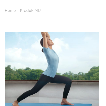
Home
/
Produk MU
/
Teras & Balkon