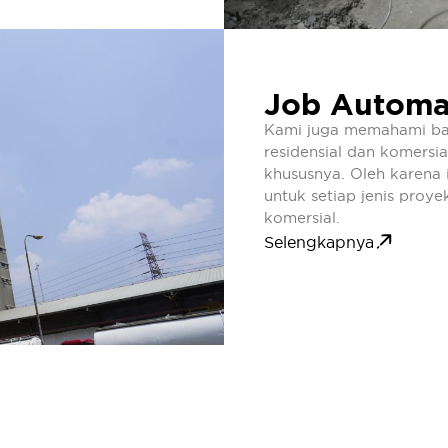
Job Automa
Kami juga memahami b
residensial dan komersi
khususnya. Oleh karena i
untuk setiap jenis proy
komersial.
Selengkapnya