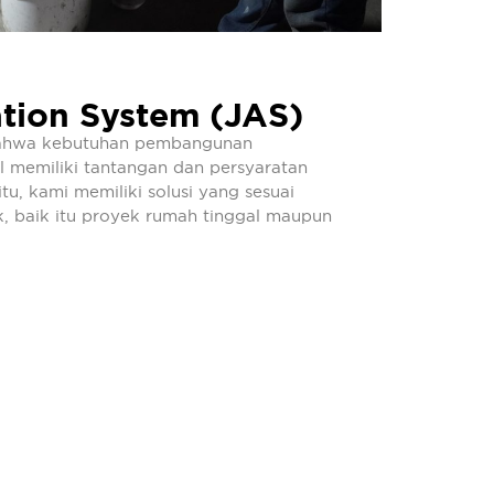
tion System (JAS)
ahwa kebutuhan pembangunan
al memiliki tantangan dan persyaratan
tu, kami memiliki solusi yang sesuai
ek, baik itu proyek rumah tinggal maupun