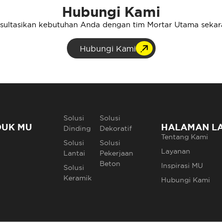
Hubungi Kami
sultasikan kebutuhan Anda dengan tim Mortar Utama sekar
Hubungi Kami
Solusi
Solusi
DUK MU
HALAMAN L
Dinding
Dekoratif
Tentang Kami
Solusi
Solusi
Layanan
Lantai
Pekerjaan
Beton
Inspirasi MU
Solusi
Keramik
Hubungi Kami