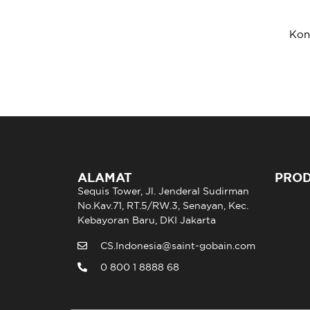
Kon
ALAMAT
PRO
Sequis Tower, Jl. Jenderal Sudirman
No.Kav.71, RT.5/RW.3, Senayan, Kec.
Kebayoran Baru, DKI Jakarta
CS.Indonesia@saint-gobain.com
0 800 1 8888 68