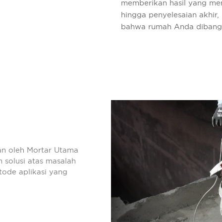
memberikan hasil yang mem
hingga penyelesaian akhir
bahwa rumah Anda dibangu
kan oleh Mortar Utama
olusi atas masalah
etode aplikasi yang