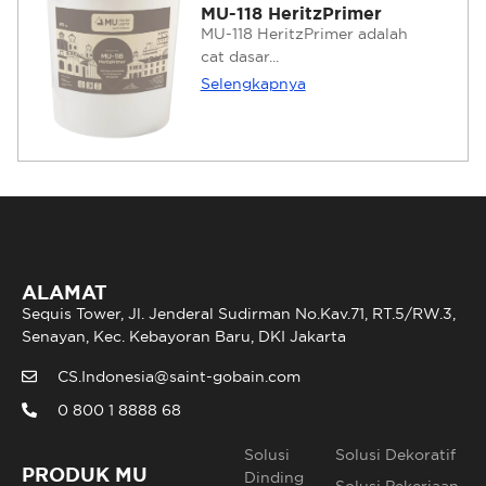
MU-118 HeritzPrimer
MU-118 HeritzPrimer adalah
cat dasar...
Selengkapnya
ALAMAT
Sequis Tower, Jl. Jenderal Sudirman No.Kav.71, RT.5/RW.3,
Senayan, Kec. Kebayoran Baru, DKI Jakarta
CS.Indonesia@saint-gobain.com
0 800 1 8888 68
Solusi
Solusi Dekoratif
PRODUK MU
Dinding
Solusi Pekerjaan