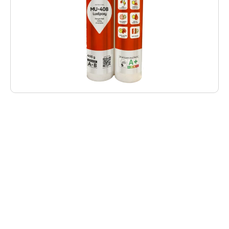
Deskripsi Produk
MU-408 LuxEpoxy adalah nat epoksi dua
komponen premium yang dirancang khusus
untuk menghasilkan nat presisi, rapi, dan
estetis berkualitas tinggi pada keramik,
granite tile, serta big slab. Dengan permukaan
halus dan kekuatan superior, produk ini
memberikan hasil akhir yang profesional dan
tahan lama.