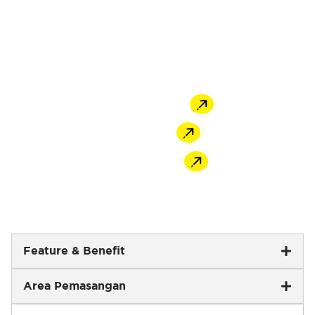
Dirancang tahan lembap serta noda, MU-408
LuxEpoxy sangat ideal untuk area basah dan
interior premium. Tersedia dalam pilihan
finishing gloss dan matte sesuai kebutuhan
desain Anda.
Offline Store
Shopee
Tokopedia
Feature & Benefit
Area Pemasangan