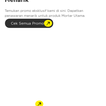
Temukan promo eksklusif kami di sini. Dapatkan
penawaran menarik untuk produk Mortar Utama.
Cek Semua Promo
InspirasiMU
Temukan inspirasi, tips, dan informasi dunia mortar dan
konstruksi di halaman InspirasiMU. Sempurnakan
konstruksi rumah dan bangunan dengan pengetahuan
baru.
Lihat Semua