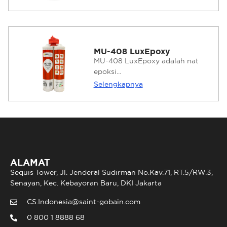
MU-408 LuxEpoxy
MU-408 LuxEpoxy adalah nat
epoksi...
Selengkapnya
ALAMAT
Sequis Tower, Jl. Jenderal Sudirman No.Kav.71, RT.5/RW.3,
Senayan, Kec. Kebayoran Baru, DKI Jakarta
CS.Indonesia@saint-gobain.com
0 800 1 8888 68