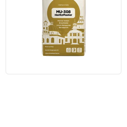
Deskripsi Produk
MU-308 HeritzPlaster adalah mortar instan
premium yang diformulasikan khusus untuk
pekerjaan plester pada dinding dengan
tingkat kelembapan tinggi. Terbuat dari
campuran semen, pasir pilihan, filler, dan aditif