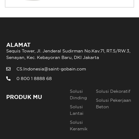
ALAMAT
Sequis Tower, Jl. Jenderal Sudirman No.Kav.71, RT.5/RW.3,
Senayan, Kec. Kebayoran Baru, DKI Jakarta
CS.Indonesia@saint-gobain.com
0 800 1 8888 68
Solusi
Solusi Dekoratif
PRODUK MU
Dinding
Solusi Pekerjaan
Solusi
Beton
Lantai
Solusi
Keramik