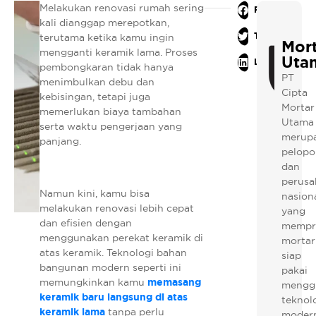
Melakukan renovasi rumah sering
Facebook
kali dianggap merepotkan,
Twitter
terutama ketika kamu ingin
Mor
mengganti keramik lama. Proses
Uta
LinkedIn
pembongkaran tidak hanya
PT
menimbulkan debu dan
Cipta
kebisingan, tetapi juga
Mortar
memerlukan biaya tambahan
Utama
serta waktu pengerjaan yang
merup
panjang.
pelopo
dan
perusa
Namun kini, kamu bisa
nasion
melakukan renovasi lebih cepat
yang
dan efisien dengan
mempr
menggunakan perekat keramik di
mortar
atas keramik. Teknologi bahan
siap
bangunan modern seperti ini
pakai
memungkinkan kamu
memasang
mengg
keramik baru langsung di atas
teknol
keramik lama
tanpa perlu
modern