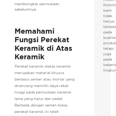
membongkar permukaan
Komit
sebelumnya.
kami
tidak
hanya
terbat
Memahami
pada
Fungsi Perekat
kualita
produk
Keramik di Atas
tetapi
juga
Keramik
pada
keberl
Perekat keramik diatas keramik
lingku
merupakan material khusus
berbasis semen atau mortar yang
dirancang memiliki daya rekat
tinggi pada permukaan keramik
lama yang halus dan padat.
Berbeda dengan semen biasa,
perekat keramik ini telah