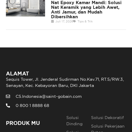
Nat Epoxy Kamar Mandi: Solusi
Nat Keramik yang Lebih Awet,
Anti Jamur, dan Mudah
Dibersihkan
Juli 17, 2026
Tips & Trik
ALAMAT
Sequis Tower, Jl. Jenderal Sudirman No.Kav.71, RT.5/RW.3,
Senayan, Kec. Kebayoran Baru, DKI Jakarta
CS.Indonesia@saint-gobain.com
0 800 1 8888 68
Solusi
Solusi Dekoratif
PRODUK MU
Dinding
Solusi Pekerjaan