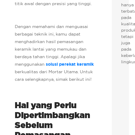
titik awal dengan presisi yang tinggi.
hanya
terbat
pada
kualit
Dengan memahami dan menguasai
produk
berbagai teknik ini, kamu dapat
tetapi
menghadirkan hasil pemasangan
juga
keramik lantai yang memukau dan
pada
keberl
berdaya tahan tinggi. Apalagi jika
lingku
menggunakan
solusi perekat keramik
berkualitas dari Mortar Utama. Untuk
cara selengkapnya, simak berikut ini!
Hal yang Perlu
Dipertimbangkan
Sebelum
Pemasangan