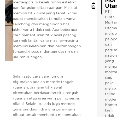
Mor
memengaruhi keseluruhan estetika
Uta
LinkedIn
dan fungsionalitas ruangan. Melalui
PT
memilih titik awal yang tepat, kamu
Cipta
dapat menciptakan tampilan yang
Morta
seimbang dan menghindari hasil
Utama
akhir yang tidak rapi. Ada beberapa
merup
cara menentukan titik awal pasang
pelopo
keramik lantai, yang masing-masing
dan
memiliki kelebihan dan pertimbangan
perus
tersendiri sesuai dengan desain dan
nasion
ukuran ruangan.
yang
mempr
morta
Salah satu cara yang umum
siap
digunakan adalah metode tengah
pakai
ruangan, di mana titik awal
mengg
ditentukan berdasarkan titik tengah
teknol
ruangan atau area yang paling sering
moder
dilalui. Selain itu, ada juga metode
Komit
garis panduan, di mana garis-garis
kami
dibuat untuk membantu menentukan
tidak