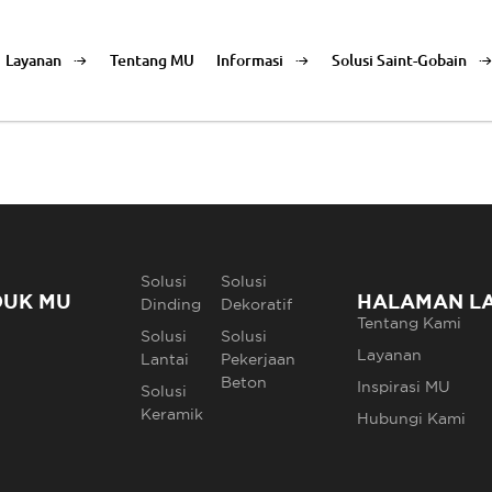
Layanan
Tentang MU
Informasi
Solusi Saint-Gobain
Solusi
Solusi
DUK MU
HALAMAN L
Dinding
Dekoratif
Tentang Kami
Solusi
Solusi
Layanan
Lantai
Pekerjaan
Beton
Inspirasi MU
Solusi
Keramik
Hubungi Kami