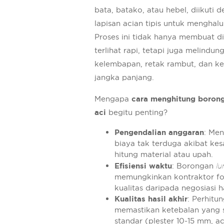
bata, batako, atau hebel, diikuti 
lapisan acian tipis untuk menghalu
Proses ini tidak hanya membuat d
terlihat rapi, tetapi juga melindung
kelembapan, retak rambut, dan k
jangka panjang.
Mengapa
cara menghitung borong
aci
begitu penting?
Pengendalian anggaran
: Men
biaya tak terduga akibat kes
hitung material atau upah.
Efisiensi waktu
: Borongan
l
memungkinkan kontraktor f
kualitas daripada negosiasi h
Kualitas hasil akhir
: Perhitu
memastikan ketebalan yang 
standar (plester 10-15 mm, ac