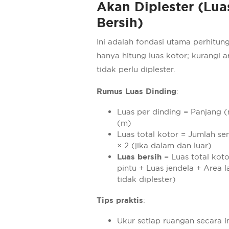
Akan Diplester (Lua
Bersih)
Ini adalah fondasi utama perhitun
hanya hitung luas kotor; kurangi 
tidak perlu diplester.
Rumus Luas Dinding
:
Luas per dinding = Panjang (
(m)
Luas total kotor = Jumlah s
× 2 (jika dalam dan luar)
Luas bersih
= Luas total koto
pintu + Luas jendela + Area l
tidak diplester)
Tips praktis
:
Ukur setiap ruangan secara i