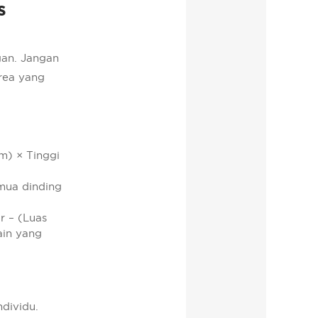
s
gan. Jangan
area yang
m) × Tinggi
emua dinding
r – (Luas
ain yang
ndividu.