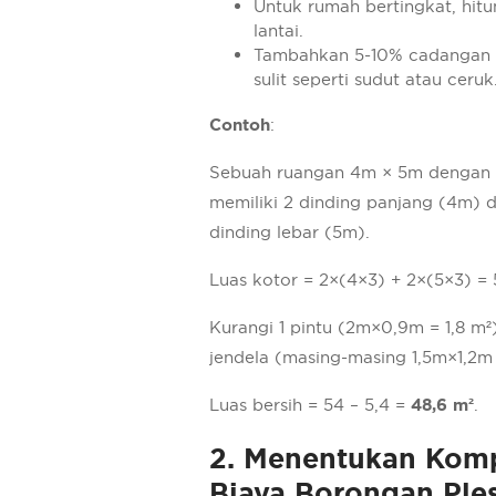
Untuk rumah bertingkat, hitu
lantai.
Tambahkan 5-10% cadangan 
sulit seperti sudut atau ceruk
Contoh
:
Sebuah ruangan 4m × 5m dengan 
memiliki 2 dinding panjang (4m) 
dinding lebar (5m).
Luas kotor = 2×(4×3) + 2×(5×3) = 
Kurangi 1 pintu (2m×0,9m = 1,8 m²
jendela (masing-masing 1,5m×1,2m 
Luas bersih = 54 – 5,4 =
48,6 m²
.
2. Menentukan Kom
Biaya Borongan Ples