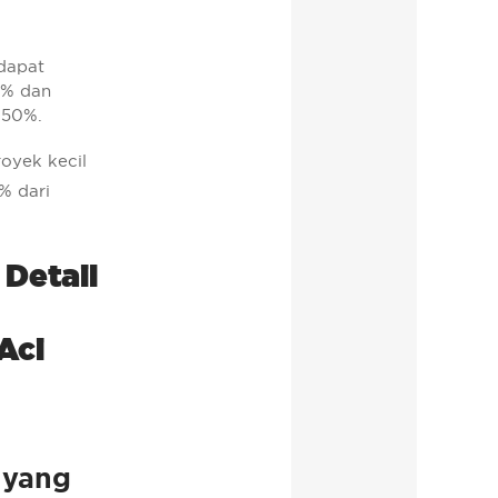
dapat
0% dan
 50%.
oyek kecil
% dari
Detail
Aci
 yang