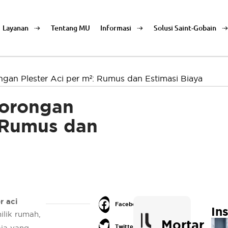
Layanan
Tentang MU
Informasi
Solusi Saint-Gobain
gan Plester Aci per m²: Rumus dan Estimasi Biaya
Borongan
: Rumus dan
r aci
Facebook
In
ilik rumah,
Mortar
Twitter
aja yang