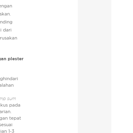
dengan
skan.
inding
i dari
erusakan
an plester
ghindari
alahan
ump sum
okus pada
arian.
ngan tepat
sesuai
ian 1-3