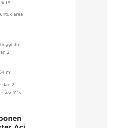
ng per
untuk area
.
tinggi 3m
dan 2
54 m².
) dan 2
= 3,6 m²).
ponen
ter Aci