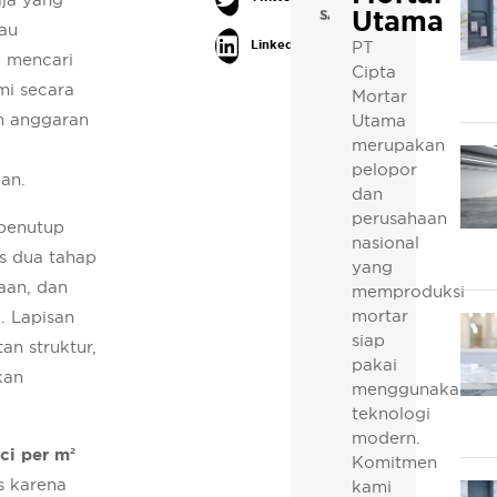
Utama
au
PT
LinkedIn
 mencari
Cipta
mi secara
Mortar
 anggaran
Utama
merupakan
pelopor
an.
dan
perusahaan
 penutup
nasional
es dua tahap
yang
aan, dan
memproduksi
mortar
. Lapisan
siap
an struktur,
pakai
kan
menggunakan
teknologi
modern.
ci per m²
Komitmen
s karena
kami