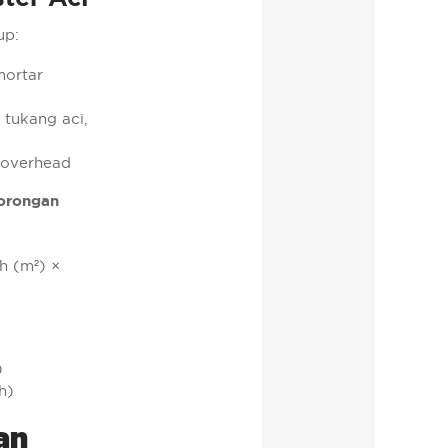
up:
mortar
 tukang aci,
n overhead
orongan
h (m²) ×
)
h)
an