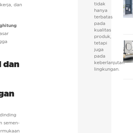
tidak
kerja, dan
hanya
terbatas
pada
ghitung
kualitas
dasar
produk,
ngga
tetapi
juga
pada
i dan
keberlanjutan
lingkungan.
gan
 dinding
an semen-
permukaan