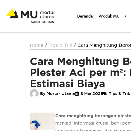
Beranda
Produk MU
Home
/
Tips & Trik
/
Cara Menghitung Boron
Cara Menghitung 
Plester Aci per m²
Estimasi Biaya
By
Mortar Utama
8 Mei 2026
Tips & Trik
Cara menghitung borongan pleste
menjadi informasi krusial bagi pem
kontraktor bangunan, dan siapa s