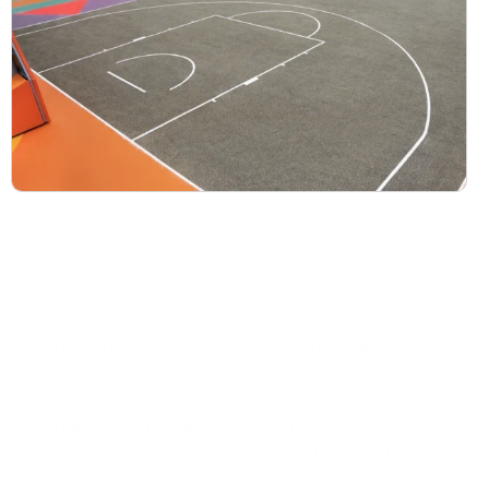
Deskripsi Produk
weberfloor Sport System adalah pelapis
lapangan olahraga berbasis dispersi
polyurethane yang cocok untuk aplikasi luar
dan dalam ruangan. Produk ini memiliki
daya rekat yang sangat baik pada berbagai
permukaan, termasuk beton, aspal, dan
paving, menjadikannya ideal untuk berbagai
kebutuhan lantai olahraga.