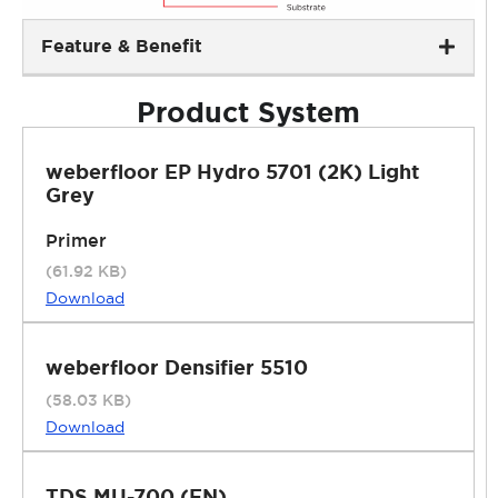
Feature & Benefit
Product System
weberfloor EP Hydro 5701 (2K) Light
Grey
Primer
(61.92 KB)
Download
weberfloor Densifier 5510
(58.03 KB)
Download
TDS MU-700 (EN)