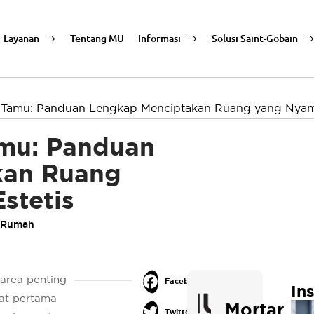
Layanan
Tentang MU
Informasi
Solusi Saint-Gobain
 Tamu: Panduan Lengkap Menciptakan Ruang yang Nyama
mu: Panduan
kan Ruang
stetis
 Rumah
area penting
Facebook
In
at pertama
Mortar
Twitter