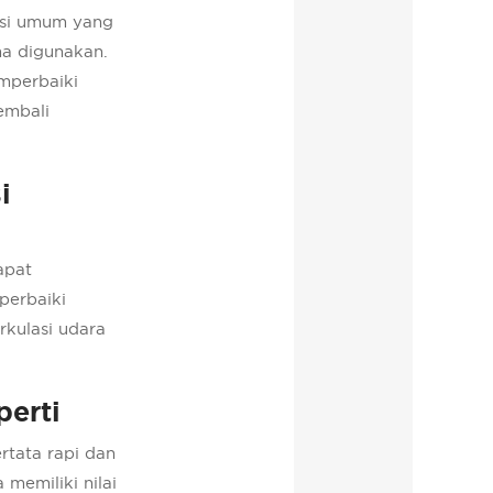
isi umum yang
ma digunakan.
mperbaiki
embali
i
apat
perbaiki
rkulasi udara
erti
tata rapi dan
memiliki nilai