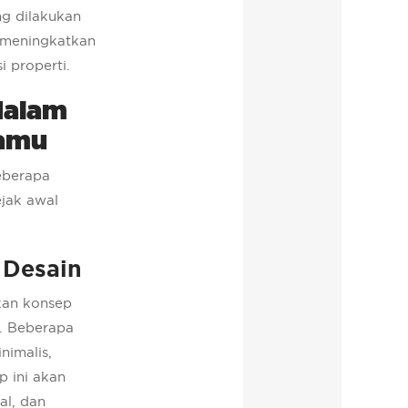
ng dilakukan
t meningkatkan
si properti.
dalam
Tamu
beberapa
ejak awal
 Desain
kan konsep
n. Beberapa
nimalis,
p ini akan
al, dan