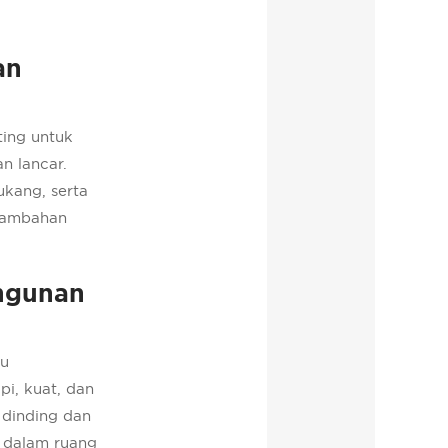
an
ing untuk
n lancar.
ukang, serta
tambahan
angunan
tu
pi, kuat, dan
 dinding dan
a dalam ruang