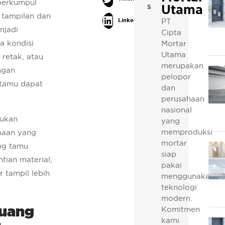
 berkumpul
Utama
 tampilan dan
PT
LinkedIn
njadi
Cipta
a kondisi
Mortar
Utama
 retak, atau
merupakan
ngan
pelopor
 tamu dapat
dan
perusahaan
nasional
kukan
yang
memproduksi
naan yang
mortar
ng tamu
siap
tian material,
pakai
r tampil lebih
menggunakan
teknologi
modern.
Ruang
Komitmen
kami