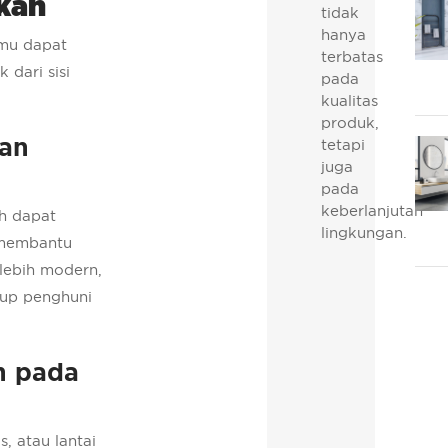
kan
tidak
hanya
amu dapat
terbatas
dari sisi
pada
kualitas
produk,
an
tetapi
juga
pada
keberlanjutan
ah dapat
lingkungan.
 membantu
lebih modern,
dup penghuni
n pada
, atau lantai