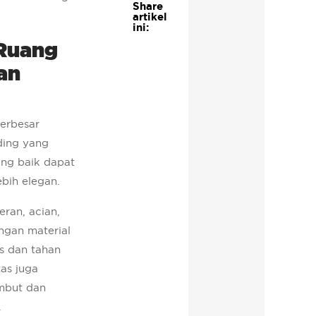
Share
artikel
ini:
 Ruang
an
erbesar
ding yang
yang baik dapat
bih elegan.
eran, acian,
engan material
us dan tahan
as juga
mbut dan
.