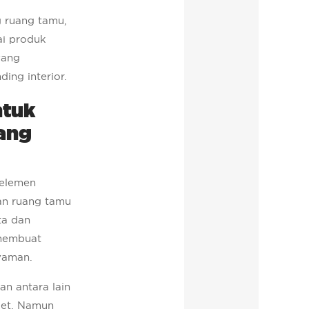
 ruang tamu,
i produk
yang
ding interior.
ntuk
ang
 elemen
an ruang tamu
ta dan
 membuat
nyaman.
an antara lain
ket. Namun