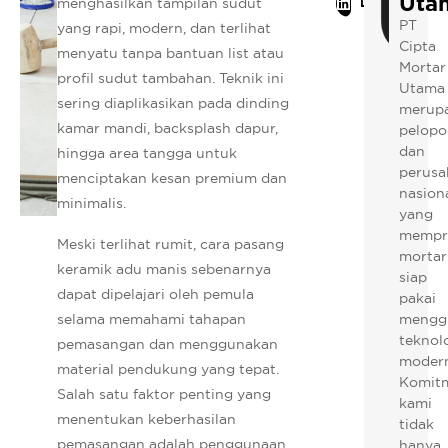
Uta
menghasilkan tampilan sudut
LinkedIn
PT
yang rapi, modern, dan terlihat
Cipta
menyatu tanpa bantuan list atau
Mortar
profil sudut tambahan. Teknik ini
Utama
sering diaplikasikan pada dinding
merup
kamar mandi, backsplash dapur,
pelopo
dan
hingga area tangga untuk
perusa
menciptakan kesan premium dan
nasion
minimalis.
yang
mempr
Meski terlihat rumit, cara pasang
mortar
keramik adu manis sebenarnya
siap
dapat dipelajari oleh pemula
pakai
selama memahami tahapan
mengg
teknol
pemasangan dan menggunakan
modern
material pendukung yang tepat.
Komit
Salah satu faktor penting yang
kami
menentukan keberhasilan
tidak
pemasangan adalah penggunaan
hanya