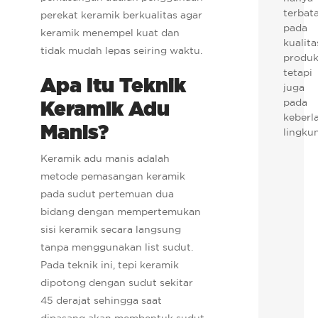
terbat
perekat keramik berkualitas agar
pada
keramik menempel kuat dan
kualita
tidak mudah lepas seiring waktu.
produk
tetapi
Apa Itu Teknik
juga
Keramik Adu
pada
keberl
Manis?
lingku
Keramik adu manis adalah
metode pemasangan keramik
pada sudut pertemuan dua
bidang dengan mempertemukan
sisi keramik secara langsung
tanpa menggunakan list sudut.
Pada teknik ini, tepi keramik
dipotong dengan sudut sekitar
45 derajat sehingga saat
dipasang akan membentuk sudut