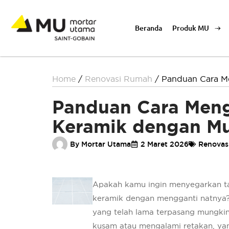
Beranda
Produk MU
Home
/
Renovasi Rumah
/
Panduan Cara M
Panduan Cara Meng
Keramik dengan M
By
Mortar Utama
2 Maret 2026
Renovas
Apakah kamu ingin menyegarkan ta
keramik dengan mengganti natnya?
yang telah lama terpasang mungkin 
kusam atau mengalami retakan, ya