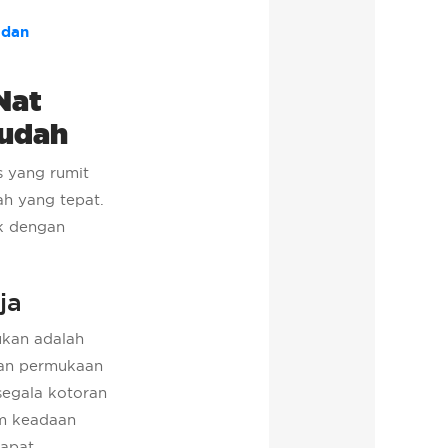
 dan
Nat
Mudah
s yang rumit
ah yang tepat.
ik dengan
ja
ukan adalah
kan permukaan
segala kotoran
am keadaan
dapat