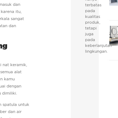
 masuk dan
terbatas
pada
karena itu,
kualitas
rkala sangat
produk,
atan dan
tetapi
juga
pada
ng
keberlanjutan
lingkungan.
 nat keramik,
semua alat
an kamu
suai dengan
 dimiliki.
 spatula untuk
ber dan air