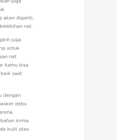
ikan juga
uk
 akan diganti,
kelebihan nat.
gkin juga
ng untuk
san nat
ar kamu bisa
 baik saat
mu dengan
asker debu
karena
bahan kimia
a kulit atau