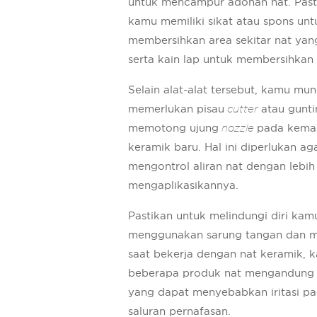
untuk mencampur adonan nat. Past
kamu memiliki sikat atau spons unt
membersihkan area sekitar nat yang
serta kain lap untuk membersihkan 
Selain alat-alat tersebut, kamu mun
memerlukan pisau
cutter
atau gunti
memotong ujung
nozzle
pada kema
keramik baru. Hal ini diperlukan ag
mengontrol aliran nat dengan lebih
mengaplikasikannya.
Pastikan untuk melindungi diri ka
menggunakan sarung tangan dan m
saat bekerja dengan nat keramik, 
beberapa produk nat mengandung 
yang dapat menyebabkan iritasi pad
saluran pernafasan.