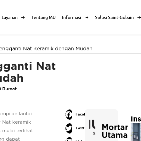
Layanan
Tentang MU
Informasi
Solusi Saint-Gobain
engganti Nat Keramik dengan Mudah
ganti Nat
udah
i Rumah
mpilan lantai
Facebook
In
 Nat keramik
Mortar
Twitter
mulai terlihat
Utama
ng dapat