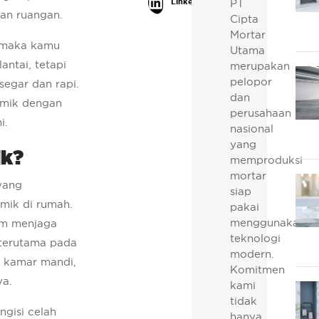
PT
LinkedIn
an ruangan.
Cipta
Mortar
, maka kamu
Utama
antai, tetapi
merupakan
pelopor
segar dan rapi.
dan
amik dengan
perusahaan
i.
nasional
yang
ik?
memproduksi
mortar
yang
siap
mik di rumah.
pakai
menggunakan
am menjaga
teknologi
terutama pada
modern.
ti kamar mandi,
Komitmen
ya.
kami
tidak
ngisi celah
hanya