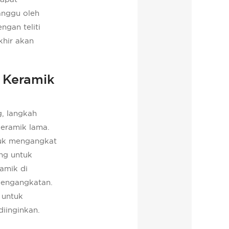
anggu oleh
gan teliti
khir akan
 Keramik
g, langkah
keramik lama.
tuk mengangkat
ing untuk
ramik di
pengangkatan.
i untuk
iinginkan.