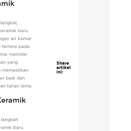
amik
diangkat,
keramik baru.
ngan air kamar
 tertera pada
mik memiliki
gan yang
Share
artikel
an memastikan
ini:
an baik dan
dan tahan lama.
Keramik
, langkah
ramik baru.