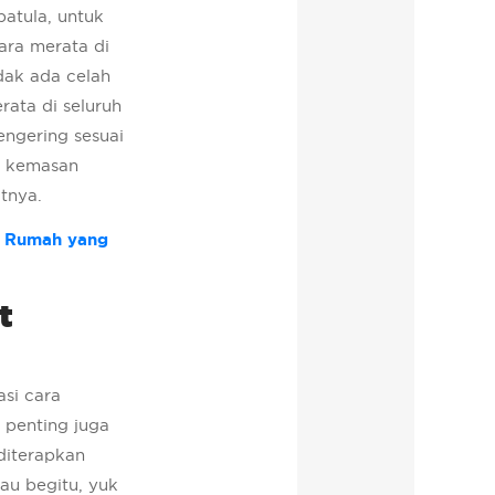
patula, untuk
ara merata di
idak ada celah
rata di seluruh
ngering sesuai
a kemasan
utnya.
g Rumah yang
t
si cara
 penting juga
diterapkan
lau begitu, yuk