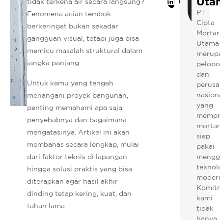
Uta
tidak terkena air secara langsung?
LinkedIn
PT
Fenomena acian tembok
Cipta
berkeringat bukan sekadar
Mortar
gangguan visual, tetapi juga bisa
Utama
memicu masalah struktural dalam
merup
jangka panjang.
pelopo
dan
Untuk kamu yang tengah
perus
nasion
menangani proyek bangunan,
yang
penting memahami apa saja
mempr
penyebabnya dan bagaimana
mortar
mengatasinya. Artikel ini akan
siap
membahas secara lengkap, mulai
pakai
dari faktor teknis di lapangan
mengg
teknol
hingga solusi praktis yang bisa
moder
diterapkan agar hasil akhir
Komit
dinding tetap kering, kuat, dan
kami
tahan lama.
tidak
hanya