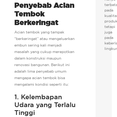
Penyebab Acian
terbat
pada
Tembok
kualita
Berkeringat
produk
tetapi
Acian tembok yang tampak
juga
pada
“berkeringat” atau mengeluarkan
keberl
embun sering kali menjadi
lingku
masalah yang cukup merepotkan
dalam konstruksi maupun
renovasi bangunan. Berikut ini
adalah lima penyebab umum
mengapa acian tembok bisa
mengalami kondisi seperti itu:
1. Kelembapan
Udara yang Terlalu
Tinggi