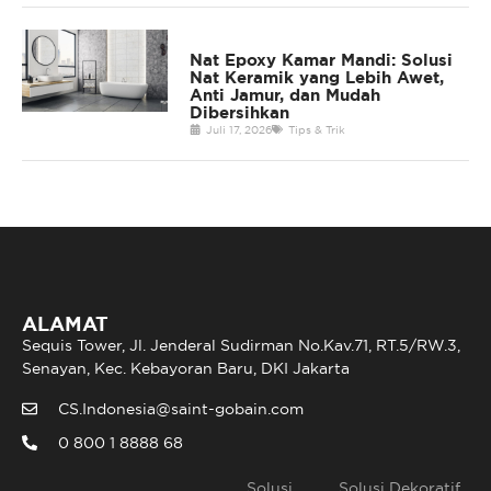
Nat Epoxy Kamar Mandi: Solusi
Nat Keramik yang Lebih Awet,
Anti Jamur, dan Mudah
Dibersihkan
Juli 17, 2026
Tips & Trik
ALAMAT
Sequis Tower, Jl. Jenderal Sudirman No.Kav.71, RT.5/RW.3,
Senayan, Kec. Kebayoran Baru, DKI Jakarta
CS.Indonesia@saint-gobain.com
0 800 1 8888 68
Solusi
Solusi Dekoratif