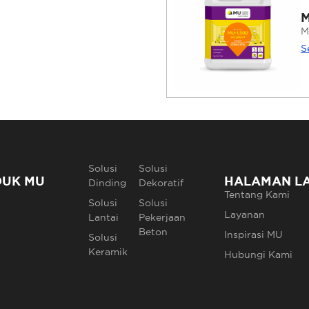
M
M
S
Solusi
Solusi
DUK MU
HALAMAN L
Dinding
Dekoratif
Tentang Kami
Solusi
Solusi
Layanan
Lantai
Pekerjaan
Beton
Inspirasi MU
Solusi
Keramik
Hubungi Kami