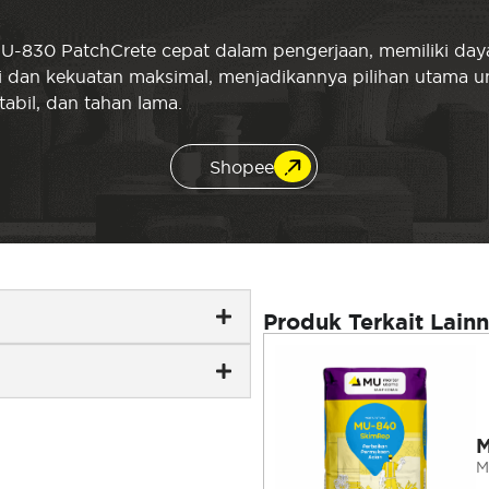
MU-830 PatchCrete cepat dalam pengerjaan, memiliki day
nsi dan kekuatan maksimal, menjadikannya pilihan utama
abil, dan tahan lama.
Shopee
Produk Terkait Lain
M
M