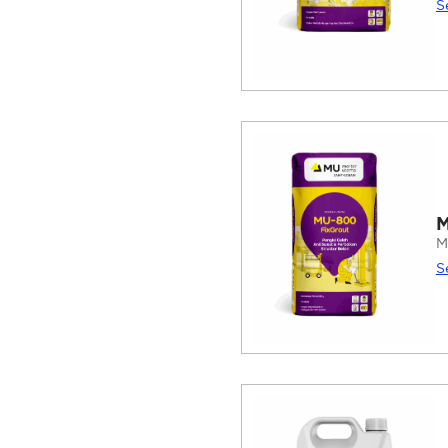
S
M
M
S