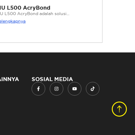
U L500 AcryBond
U L500 AcryBond adalah solusi...
elengkapnya
AINNYA
SOSIAL MEDIA