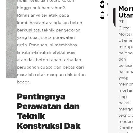
tidak retak dan tetap kokoh
Twitter
Mor
hingga puluhan tahun?
Uta
Rahasianya terletak pada
LinkedIn
PT
kombinasi antara adukan beton
Cipta
berkualitas, teknik pengecoran
Mortar
yang tepat, serta perawatan
Utama
rutin. Panduan ini membahas
merup
langkah-langkah efektif agar
pelopo
dan
atap dak beton tahan terhadap
perusa
perubahan cuaca dan bebas dari
nasion
masalah retak maupun dak beton
yang
bocor.
mempr
mortar
Pentingnya
siap
pakai
Perawatan dan
mengg
Teknik
teknol
modern
Konstruksi Dak
Komit