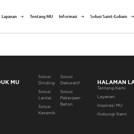
Layanan
Tentang MU
Informasi
Solusi Saint-Gobain
Solusi
Solusi
DUK MU
HALAMAN L
Dinding
Dekoratif
Tentang Kami
Solusi
Solusi
Layanan
Lantai
Pekerjaan
Beton
Inspirasi MU
Solusi
Keramik
Hubungi Kami