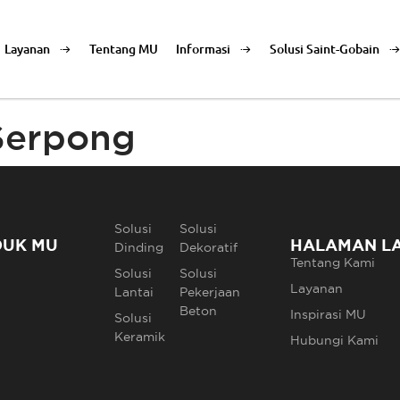
Layanan
Tentang MU
Informasi
Solusi Saint-Gobain
 Serpong
Solusi
Solusi
DUK MU
HALAMAN L
Dinding
Dekoratif
Tentang Kami
Solusi
Solusi
Layanan
Lantai
Pekerjaan
Beton
Inspirasi MU
Solusi
Keramik
Hubungi Kami