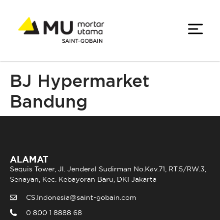
BJ Hypermarket
Bandung
ALAMAT
Sequis Tower, Jl. Jenderal Sudirman No.Kav.71, RT.5/RW.3,
Senayan, Kec. Kebayoran Baru, DKI Jakarta
CS.Indonesia@saint-gobain.com
0 800 1 8888 68