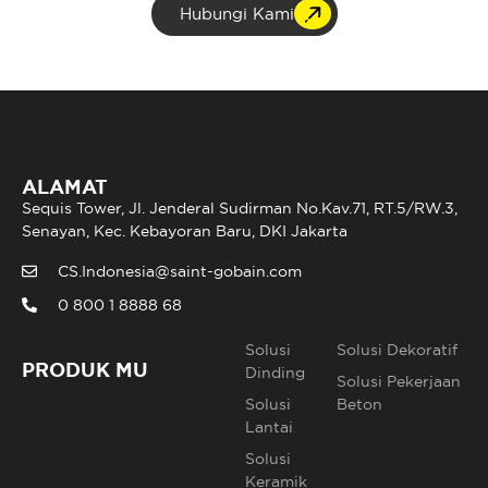
Hubungi Kami
ALAMAT
Sequis Tower, Jl. Jenderal Sudirman No.Kav.71, RT.5/RW.3,
Senayan, Kec. Kebayoran Baru, DKI Jakarta
CS.Indonesia@saint-gobain.com
0 800 1 8888 68
Solusi
Solusi Dekoratif
PRODUK MU
Dinding
Solusi Pekerjaan
Solusi
Beton
Lantai
Solusi
Keramik