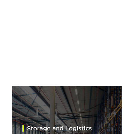
Saint-Gobain Menyediakan
Berbagai Solusi Untuk
Kebutuhan Bangunan Anda
Setiap ruang industri memiliki kebutuhan
operasional dan tantangan lingkungan yang
berbeda. Saint-Gobain menawarkan solusi flooring
yang disesuaikan untuk berbagai kebutuhan, mulai
dari area produksi dan penyimpanan hingga pusat
data, ruang bersih, dan dapur komersial.
Storage and Logistics