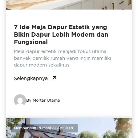
7 Ide Meja Dapur Estetik yang
Bikin Dapur Lebih Modern dan
Fungsional
Meja dapur estetik menjadi fokus utama
banyak pemilik rumah yang ingin memiliki
dapur modern sekaligus
Selengkapnya
By Mortar Utama
Membangun Rumah
|
29 Apr 2026