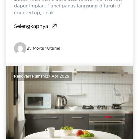
dapur impian. Panci panas langsung ditaruh di
countertop, anak
Selengkapnya
By Mortar Utama
Renovasi Rumah
|
27 Apr 2026