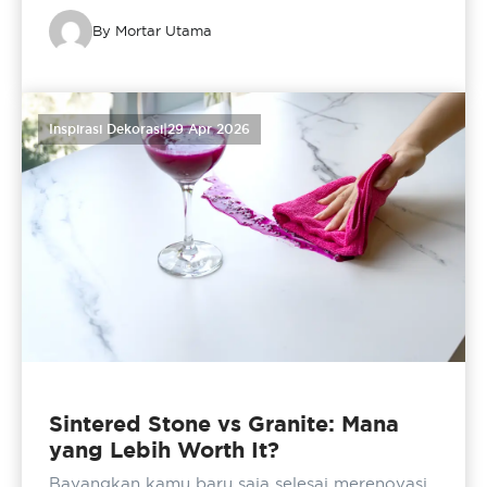
By Mortar Utama
Inspirasi Dekorasi
|
29 Apr 2026
Sintered Stone vs Granite: Mana
yang Lebih Worth It?
Bayangkan kamu baru saja selesai merenovasi