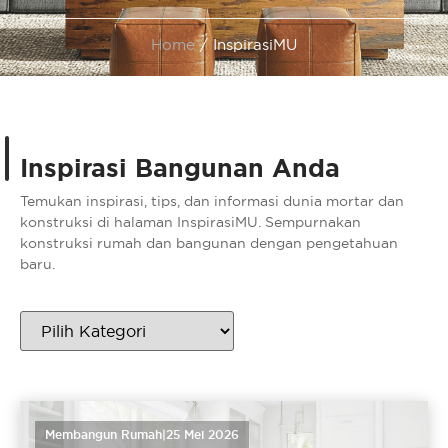
Home
/
InspirasiMU
Inspirasi Bangunan Anda
Temukan inspirasi, tips, dan informasi dunia mortar dan
konstruksi di halaman InspirasiMU. Sempurnakan
konstruksi rumah dan bangunan dengan pengetahuan
baru.
Membangun Rumah
|
25 Mei 2026