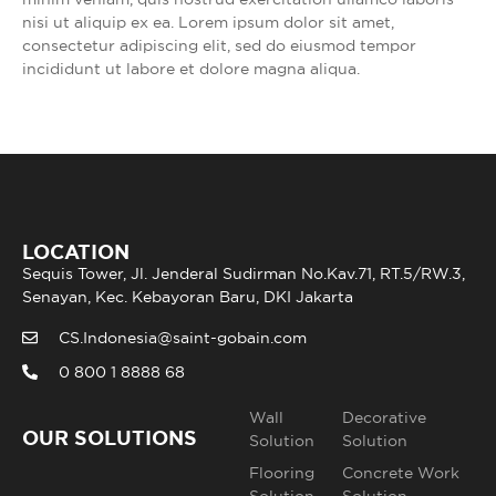
nisi ut aliquip ex ea. Lorem ipsum dolor sit amet,
consectetur adipiscing elit, sed do eiusmod tempor
incididunt ut labore et dolore magna aliqua.
LOCATION
Sequis Tower, Jl. Jenderal Sudirman No.Kav.71, RT.5/RW.3,
Senayan, Kec. Kebayoran Baru, DKI Jakarta
CS.Indonesia@saint-gobain.com
0 800 1 8888 68
Wall
Decorative
OUR SOLUTIONS
Solution
Solution
Flooring
Concrete Work
Solution
Solution