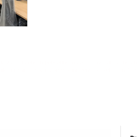
olusi lantai dengan pengeringan cepat yang dirancang 
plikasi minimum 5mm, produk ini mencapai kekuatan 25