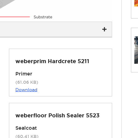
weberprim Hardcrete 5211
Primer
(61.06 KB)
Download
weberfloor Polish Sealer 5523
Sealcoat
(60.41 KB)