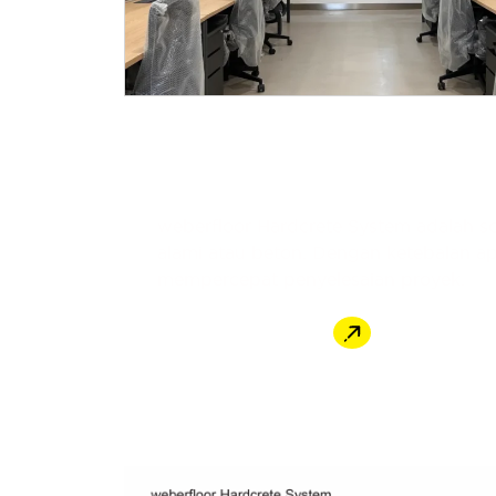
Deskripsi Produk
weberfloor Hardcrete System adalah s
alami atau beton. Dengan ketebalan a
mempercepat penyelesaian proyek.
Cara Pembelian