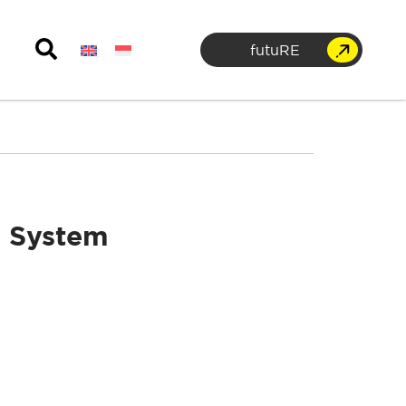
futuRE
e System