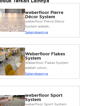
oduk Terkait Lainnya
weberfloor Pierre
Décor System
weberfloor Pierre Décor
System adalah...
Selengkapnya
Weberfloor Flakes
System
Weberfloor Flakes System
adalah solusi...
Selengkapnya
weberfloor Sport
System
weberfloor Sport System