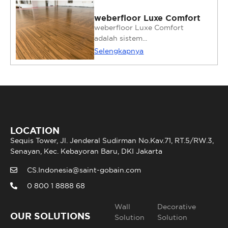
weberfloor Luxe Comfort
weberfloor Luxe Comfort
adalah sistem...
Selengkapnya
LOCATION
Sequis Tower, Jl. Jenderal Sudirman No.Kav.71, RT.5/RW.3,
Senayan, Kec. Kebayoran Baru, DKI Jakarta
CS.Indonesia@saint-gobain.com
0 800 1 8888 68
Wall
Decorative
OUR SOLUTIONS
Solution
Solution