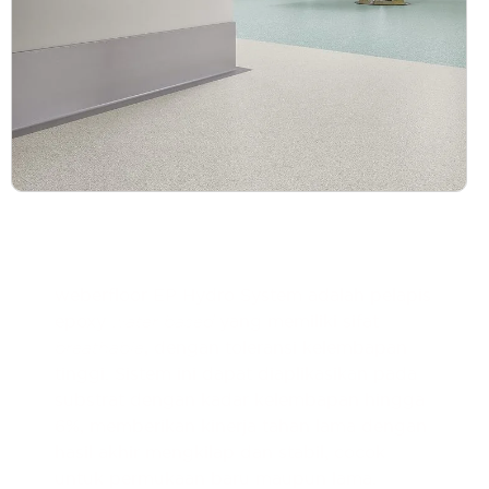
Deskripsi Produk
weberfloor EP Hydro System adalah pelapis
epoxy
water based
yang memiliki sifat
breathable
, dengan toleransi kelembapan
tinggi. Sistem ini dapat diaplikasikan pada
substrat dengan kadar kelembapan hingga
6%, memberikan kinerja tahan lama dengan
hasil akhir mengkilap dan stabil, cocok
untuk permukaan baru maupun lama.