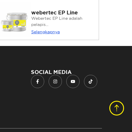
webertec EP Line
Webertec EP Line adalah
pelapis...
Selengkapnya
SOCIAL MEDIA