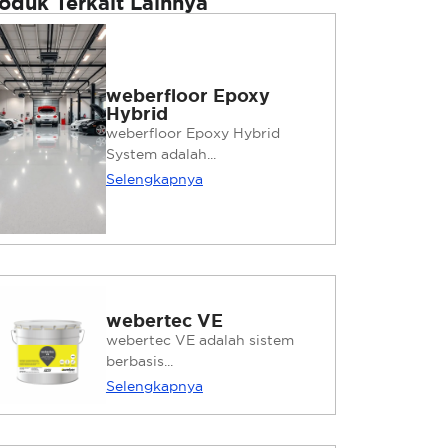
oduk Terkait Lainnya
weberfloor Epoxy
Hybrid
weberfloor Epoxy Hybrid
System adalah...
Selengkapnya
webertec VE
webertec VE adalah sistem
berbasis...
Selengkapnya