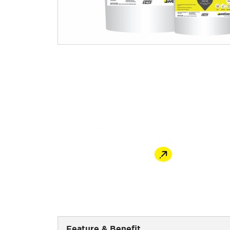
Deskripsi Produk
weberfloor EP 536 NV adalah pelapis 
akhir yang mulus dan mengkilap dengan
industri.
Cara Pembelian
Feature & Benefit