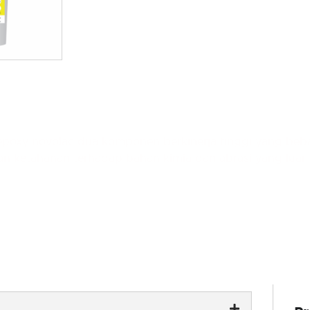
epoxy novolac dua komponen berkinerja tinggi yang bebas
 ketahanan terhadap bahan kimia dan abrasi yang luar b