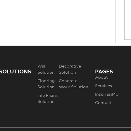
Wall
Decorative
SOLUTIONS
PAGES
Solution
Solution
About
Flooring
Concrete
Services
Solution
Work Solution
InspirasiMU
Tile Fixing
Solution
Contact