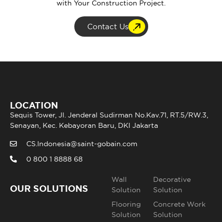
with Your Construction Project.
Contact Us
LOCATION
Sequis Tower, Jl. Jenderal Sudirman No.Kav.71, RT.5/RW.3,
Senayan, Kec. Kebayoran Baru, DKI Jakarta
CS.Indonesia@saint-gobain.com
0 800 1 8888 68
Wall
Decorative
OUR SOLUTIONS
Solution
Solution
Flooring
Concrete Work
Solution
Solution